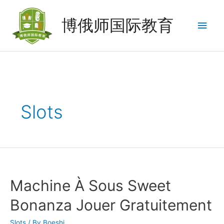
Skip
to
博俄师国际教育
Main
content
Men
Slots
Machine À Sous Sweet
Bonanza Jouer Gratuitement
Slots
/ By
Boeshi